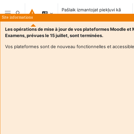
Atvērt galveno saturu
Pašlaik izmantojat piekļuvi kā
Pārslēgt meklēšanas ievadi
viesis
Site informations
Sānu panelis
Les opérations de mise à jour de vos plateformes Moodle et
Examens, prévues le 15 juillet, sont terminées.
Vos plateformes sont de nouveau fonctionnelles et accessible
Login required
Guests cannot access user profiles. Log in with a full
user account to continue.
Atcelt
Turpināt