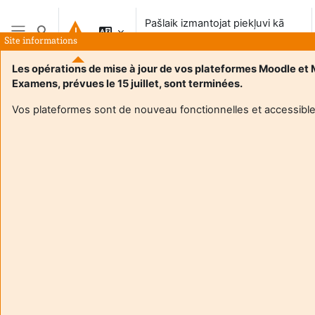
Atvērt galveno saturu
Pašlaik izmantojat piekļuvi kā
Pārslēgt meklēšanas ievadi
viesis
Site informations
Sānu panelis
Les opérations de mise à jour de vos plateformes Moodle et
Examens, prévues le 15 juillet, sont terminées.
Vos plateformes sont de nouveau fonctionnelles et accessible
Login required
Guests cannot access user profiles. Log in with a full
user account to continue.
Atcelt
Turpināt