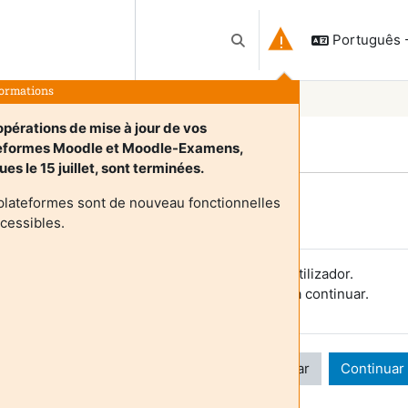
Português - 
Alternar a entrada da pesqu
formations
opérations de mise à jour de vos
eformes Moodle et Moodle-Examens,
ues le 15 juillet, sont terminées.
plateformes sont de nouveau fonctionnelles
Login required
ccessibles.
s visitantes não podem aceder aos perfis de utilizador.
utentique-se com uma conta de utilizador para continuar.
Cancelar
Continuar