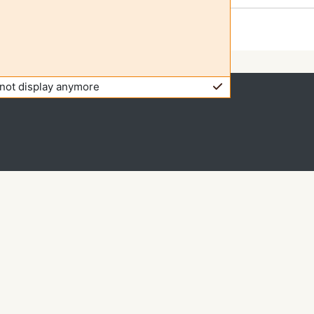
not display anymore
isitante (
Entrar
)