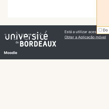
Do 
Está a utilizar acesso de v
Obter a Aplicação móvel
Moodle