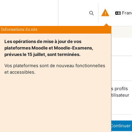
França
Activer/désactiver l
Informations du site
Les opérations de mise à jour de vos
plateformes Moodle et Moodle-Examens,
prévues le 15 juillet, sont terminées.
Vos plateformes sont de nouveau fonctionnelles
Login required
et accessibles.
es utilisateurs anonymes ne peuvent pas consulter les profils
tilisateurs. Veuillez vous connecter avec un compte utilisateur
our continuer.
Annuler
Continuer