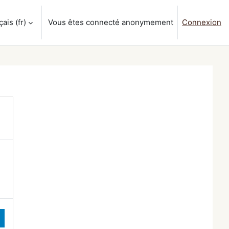
is ‎(fr)‎
Vous êtes connecté anonymement
Connexion
a saisie de recherche