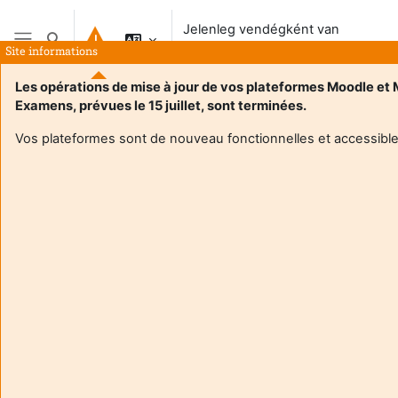
Tovább a fő tartalomhoz
Jelenleg vendégként van
Keresési bemeneti adatok váltása
bejelentkezve
Site informations
Oldalpanel
Les opérations de mise à jour de vos plateformes Moodle et
Examens, prévues le 15 juillet, sont terminées.
Vos plateformes sont de nouveau fonctionnelles et accessible
Login required
Vendégek nem érik el a felhasználói profilokat. A
folytatáshoz jelentkezzen be teljes felhasználói
fiókadatokkal.
Mégse
Folytatás