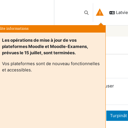
Latvieš
Pārslēgt meklēšanas 
Site informations
Les opérations de mise à jour de vos
plateformes Moodle et Moodle-Examens,
prévues le 15 juillet, sont terminées.
Vos plateformes sont de nouveau fonctionnelles
Login required
et accessibles.
uests cannot access user profiles. Log in with a full user
ccount to continue.
Atcelt
Turpināt