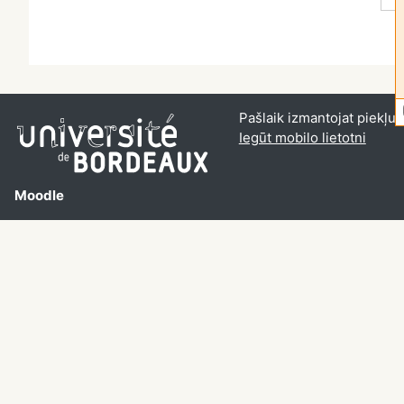
Pašlaik izmantojat piekļuvi
Iegūt mobilo lietotni
Moodle