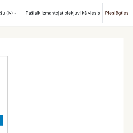
u ‎(lv)‎
Pašlaik izmantojat piekļuvi kā viesis
Pieslēgties
ievadi