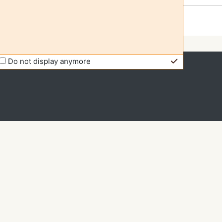
Do not display anymore
 kā viesis (
Pieslēgties
)