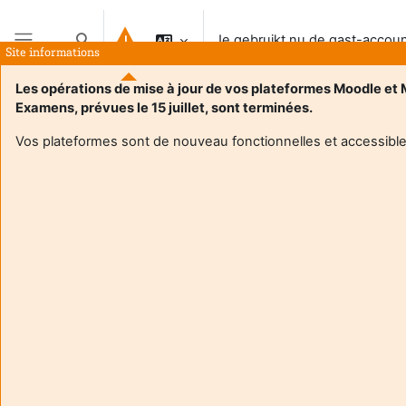
Ga naar hoofdinhoud
Je gebruikt nu de gast-accou
Schakel zoek invoer
Site informations
Zijpaneel
Les opérations de mise à jour de vos plateformes Moodle et
Examens, prévues le 15 juillet, sont terminées.
Vos plateformes sont de nouveau fonctionnelles et accessible
Login required
Gasten hebben geen toegang tot gebruikersprofielen.
Log in met een volwaardige gebruikersaccount om
verder te gaan.
Annuleer
Ga door