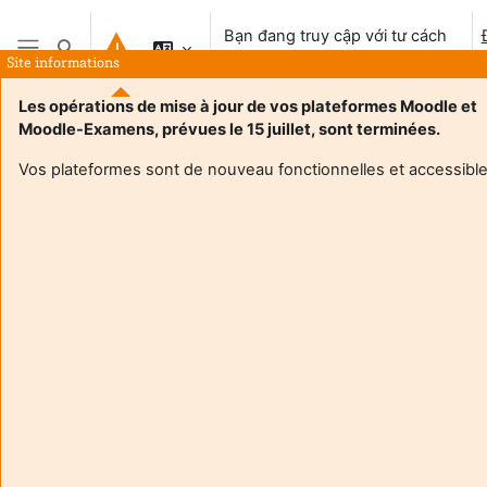
Chuyển tới nội dung chính
Bạn đang truy cập với tư cách
Chuyển đổi chọn tìm kiếm
khách vãng lai
Site informations
Bảng điều khiển cạnh
Les opérations de mise à jour de vos plateformes Moodle et
Moodle-Examens, prévues le 15 juillet, sont terminées.
Vos plateformes sont de nouveau fonctionnelles et accessible
Login required
Khách không thể truy cập hồ sơ người dùng. Đăng nhập
với tài khoản người dùng hoàn chỉnh để tiếp tục.
Huỷ bỏ
Tiếp tục