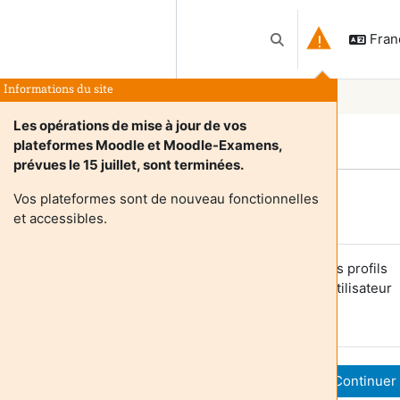
França
Activer/désactiver l
Informations du site
Les opérations de mise à jour de vos
plateformes Moodle et Moodle-Examens,
prévues le 15 juillet, sont terminées.
Vos plateformes sont de nouveau fonctionnelles
Login required
et accessibles.
es utilisateurs anonymes ne peuvent pas consulter les profils
tilisateurs. Veuillez vous connecter avec un compte utilisateur
our continuer.
Annuler
Continuer