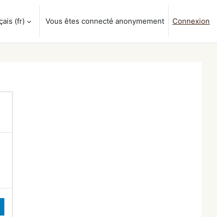
is ‎(fr)‎
Vous êtes connecté anonymement
Connexion
a saisie de recherche