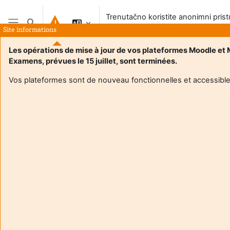
Preskoči na sadržaj
Trenutačno koristite anonimni pris
Toggle search input
sustavu
Site informations
Bočni panel
Les opérations de mise à jour de vos plateformes Moodle et
Examens, prévues le 15 juillet, sont terminées.
Vos plateformes sont de nouveau fonctionnelles et accessible
Login required
Gosti ne mogu pristupiti korisničkim profilima. Prijavite se
s punim korisničkim računom da biste nastavili.
Odustani
Nastavi