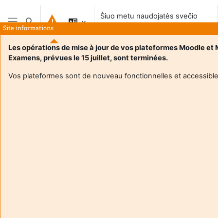
Pereiti į pagrindinį turinį
Šiuo metu naudojatės svečio
Perjungti paieškos įvestį
prieiga
Site informations
Šoninis skydelis
Les opérations de mise à jour de vos plateformes Moodle et
Examens, prévues le 15 juillet, sont terminées.
Vos plateformes sont de nouveau fonctionnelles et accessible
Login required
Svečiai negali pasiekti naudotojo profilio. Prisijunkite su
pilna naudotojo paskyra, kad tęsti.
Atšaukti
Tęsti