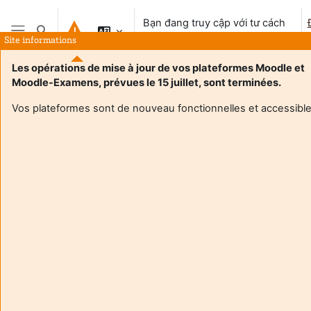
Chuyển tới nội dung chính
Bạn đang truy cập với tư cách
Chuyển đổi chọn tìm kiếm
khách vãng lai
Site informations
Bảng điều khiển cạnh
Les opérations de mise à jour de vos plateformes Moodle et
Moodle-Examens, prévues le 15 juillet, sont terminées.
Vos plateformes sont de nouveau fonctionnelles et accessible
Login required
Khách không thể truy cập hồ sơ người dùng. Đăng nhập
với tài khoản người dùng hoàn chỉnh để tiếp tục.
Huỷ bỏ
Tiếp tục