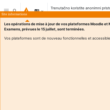
Preskoči na sadržaj
Trenutačno koristite anonimni pris
Toggle search input
sustavu
Site informations
Bočni panel
Les opérations de mise à jour de vos plateformes Moodle et
Examens, prévues le 15 juillet, sont terminées.
Vos plateformes sont de nouveau fonctionnelles et accessible
Login required
Gosti ne mogu pristupiti korisničkim profilima. Prijavite se
s punim korisničkim računom da biste nastavili.
Odustani
Nastavi