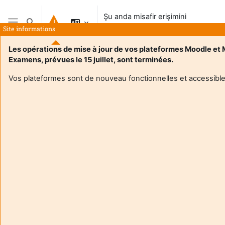
Ana içeriğe git
Şu anda misafir erişimini
Arama girişini değiştir
kullanıyorsunuz
Site informations
Yan panel
Les opérations de mise à jour de vos plateformes Moodle et
Examens, prévues le 15 juillet, sont terminées.
Vos plateformes sont de nouveau fonctionnelles et accessible
Login required
Misafirler kullanıcı profillerine erişemez. Devam etmek için
tam kullanıcı hesabı ile giriş yapın.
İptal
Devam