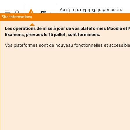
Μετάβαση στο κεντρικό περιεχόμενο
Αυτή τη στιγμή χρησιμοποιείτε
Εναλλαγή εισόδου αναζήτησης
πρόσβαση επισκέπτη
Site informations
Πλευρικός πίνακας
Les opérations de mise à jour de vos plateformes Moodle et
Examens, prévues le 15 juillet, sont terminées.
Vos plateformes sont de nouveau fonctionnelles et accessible
Login required
Οι επισκέπτες δεν έχουν πρόσβαση στα προφίλ
χρηστών. Συνδεθείτε με έναν πλήρη λογαριασμό για να
συνεχίσετε.
Άκυρο
Συνέχεια