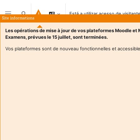
Ir para o conteúdo principal
Está a utilizar acesso de visitant
Alternar a entrada da pesquisa
Site informations
Painel lateral
Les opérations de mise à jour de vos plateformes Moodle et
Examens, prévues le 15 juillet, sont terminées.
Vos plateformes sont de nouveau fonctionnelles et accessible
Login required
Os visitantes não podem aceder aos perfis de utilizador.
Autentique-se com uma conta de utilizador para
continuar.
Cancelar
Continuar