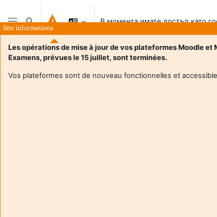
Прескочи на основното съдържание
В момента имате достъп като го
Превключване при въвеждане на търсеното
Site informations
Страничен панел
Les opérations de mise à jour de vos plateformes Moodle et
Examens, prévues le 15 juillet, sont terminées.
Vos plateformes sont de nouveau fonctionnelles et accessible
Login required
Гостите на сайта нямат достъп до профилите на
потребителите. Влезте с потребителско име и
парола за да продължите към профила.
Отказване
Продължаване