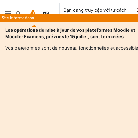
Chuyển tới nội dung chính
Bạn đang truy cập với tư cách
Chuyển đổi chọn tìm kiếm
khách vãng lai
Site informations
Bảng điều khiển cạnh
Les opérations de mise à jour de vos plateformes Moodle et
Moodle-Examens, prévues le 15 juillet, sont terminées.
Vos plateformes sont de nouveau fonctionnelles et accessible
Login required
Khách không thể truy cập hồ sơ người dùng. Đăng nhập
với tài khoản người dùng hoàn chỉnh để tiếp tục.
Huỷ bỏ
Tiếp tục