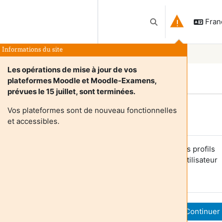
França
Activer/désactiver l
Informations du site
Les opérations de mise à jour de vos
plateformes Moodle et Moodle-Examens,
prévues le 15 juillet, sont terminées.
Vos plateformes sont de nouveau fonctionnelles
Login required
et accessibles.
es utilisateurs anonymes ne peuvent pas consulter les profils
tilisateurs. Veuillez vous connecter avec un compte utilisateur
our continuer.
Annuler
Continuer