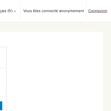
is ‎(fr)‎
Vous êtes connecté anonymement
Connexion
a saisie de recherche