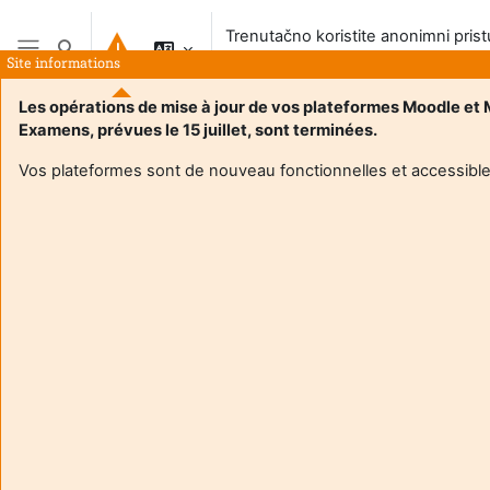
Preskoči na sadržaj
Trenutačno koristite anonimni pris
Toggle search input
sustavu
Site informations
Bočni panel
Les opérations de mise à jour de vos plateformes Moodle et
Examens, prévues le 15 juillet, sont terminées.
Vos plateformes sont de nouveau fonctionnelles et accessible
Login required
Gosti ne mogu pristupiti korisničkim profilima. Prijavite se
s punim korisničkim računom da biste nastavili.
Odustani
Nastavi