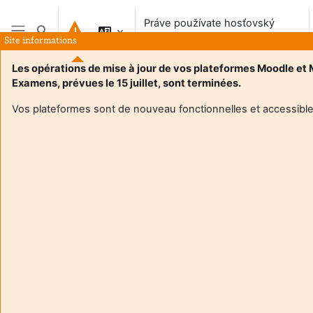
Preskočiť na hlavný obsah
Práve používate hosťovský
Prepnúť vyhľadávanie
prístup
Site informations
Bočný panel
Les opérations de mise à jour de vos plateformes Moodle et
Examens, prévues le 15 juillet, sont terminées.
Vos plateformes sont de nouveau fonctionnelles et accessible
Login required
Hostia nemajú prístup do používateľských profilov.
Prihláste sa používateľským účtom a pokračujte.
Zrušiť
Pokračovať