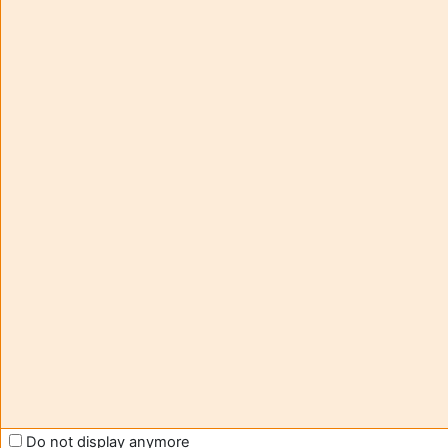
Aide et
您
support
正
FAQ
在
and
用
tutorials
访
Moodle
客
帐
号
Contact -
访
assistance
问
(
登
moodle@u-
录
)
bordeaux.fr
获
Help us
取
to improve
移
Moodle
动
support
应
Do not display anymore