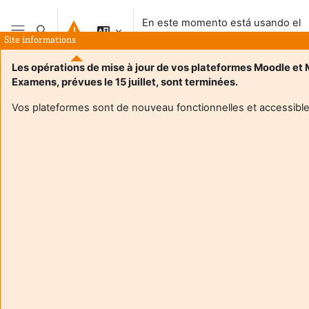
Salta al contenido principal
En este momento está usando el
Selector de búsqueda de entrada
acceso para invitados
Site informations
Panel lateral
Les opérations de mise à jour de vos plateformes Moodle et
Examens, prévues le 15 juillet, sont terminées.
Vos plateformes sont de nouveau fonctionnelles et accessible
Login required
Los invitados no pueden acceder a los perfiles de los
usuarios. Acceda al sistema con un usuario para
continuar.
Cancelar
Continuar