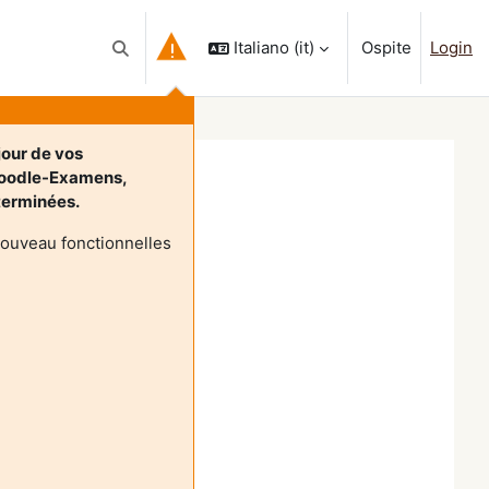
Italiano ‎(it)‎
Ospite
Login
Attiva/disattiva input di ricerca
jour de vos
Moodle-Examens,
 terminées.
nouveau fonctionnelles