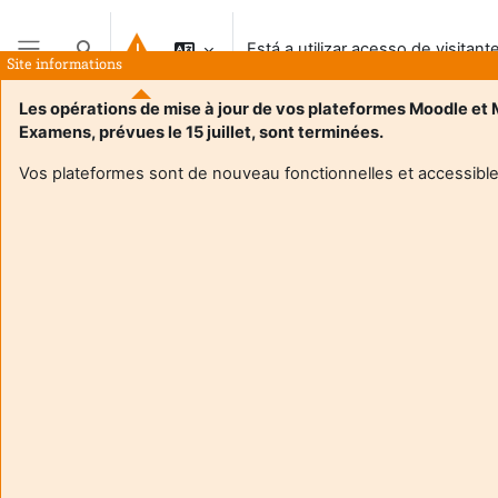
Ir para o conteúdo principal
Está a utilizar acesso de visitant
Alternar a entrada da pesquisa
Site informations
Painel lateral
Les opérations de mise à jour de vos plateformes Moodle et
Examens, prévues le 15 juillet, sont terminées.
Vos plateformes sont de nouveau fonctionnelles et accessible
Login required
Os visitantes não podem aceder aos perfis de utilizador.
Autentique-se com uma conta de utilizador para
continuar.
Cancelar
Continuar