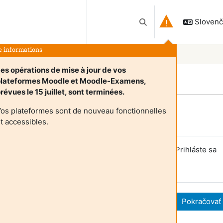
Slovenči
Prepnúť vyhľadávanie
e informations
es opérations de mise à jour de vos
plateformes Moodle et Moodle-Examens,
révues le 15 juillet, sont terminées.
os plateformes sont de nouveau fonctionnelles
Login required
t accessibles.
ostia nemajú prístup do používateľských profilov. Prihláste sa
oužívateľským účtom a pokračujte.
Zrušiť
Pokračovať