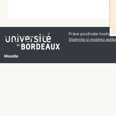
Práve používate hosťovský
Stiahnite si mobilnú aplik
Moodle