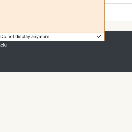
Do not display anymore
 prístup (
Prihlásiť sa
)
áciu