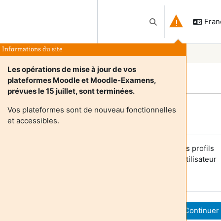
França
Activer/désactiver l
Informations du site
Les opérations de mise à jour de vos
plateformes Moodle et Moodle-Examens,
prévues le 15 juillet, sont terminées.
Vos plateformes sont de nouveau fonctionnelles
Login required
et accessibles.
es utilisateurs anonymes ne peuvent pas consulter les profils
tilisateurs. Veuillez vous connecter avec un compte utilisateur
our continuer.
Annuler
Continuer