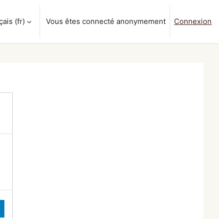
is ‎(fr)‎
Vous êtes connecté anonymement
Connexion
a saisie de recherche