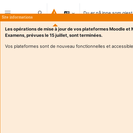
Gå til hovedinnhold
Du er nå inne som gjest
Veksle inndata for søk
Site informations
Sidepanel
Les opérations de mise à jour de vos plateformes Moodle et
Examens, prévues le 15 juillet, sont terminées.
Vos plateformes sont de nouveau fonctionnelles et accessible
Login required
Gjester kan ikke se brukerprofiler. Logg inn med en
brukerkonto for å fortsette.
Avbryt
Fortsett