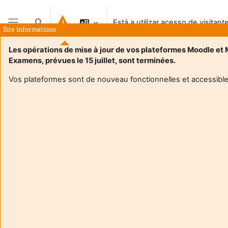
Ir para o conteúdo principal
Está a utilizar acesso de visitant
Alternar a entrada da pesquisa
Site informations
Painel lateral
Les opérations de mise à jour de vos plateformes Moodle et
Examens, prévues le 15 juillet, sont terminées.
Vos plateformes sont de nouveau fonctionnelles et accessible
Login required
Os visitantes não podem aceder aos perfis de utilizador.
Autentique-se com uma conta de utilizador para
continuar.
Cancelar
Continuar