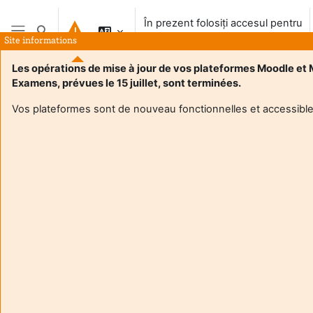
Salt la conţinutul principal
În prezent folosiți accesul pentru
Afișați căutarea
vizitatori
Site informations
Panou lateral
Les opérations de mise à jour de vos plateformes Moodle et
Examens, prévues le 15 juillet, sont terminées.
Vos plateformes sont de nouveau fonctionnelles et accessible
Login required
Invitații nu pot accesa profilurile de utilizator. Conectați-vă
cu un cont de utilizator complet, pentru a continua.
Anulare
Continuă