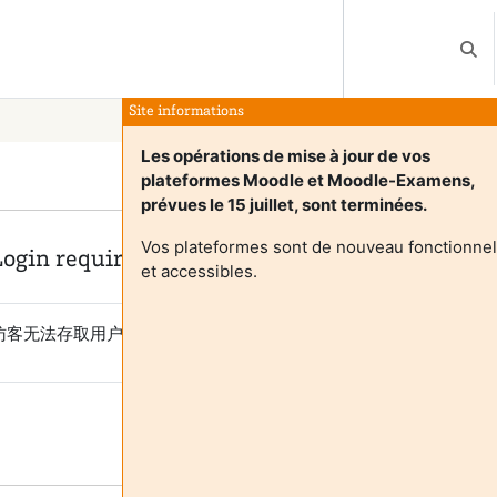
切换
Site informations
Les opérations de mise à jour de vos
plateformes Moodle et Moodle-Examens,
prévues le 15 juillet, sont terminées.
Vos plateformes sont de nouveau fonctionnel
Login required
et accessibles.
访客无法存取用户个人资料。以完整的用户帐号登录才能继续。
取消
继续