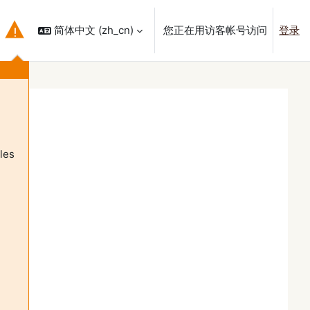
简体中文 ‎(zh_cn)‎
您正在用访客帐号访问
登录
搜索输入
les