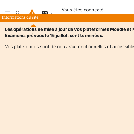
Passer au contenu principal
Vous êtes connecté
Activer/désactiver la saisie de recherche
anonymement
Informations du site
Panneau latéral
Les opérations de mise à jour de vos plateformes Moodle et
Examens, prévues le 15 juillet, sont terminées.
Vos plateformes sont de nouveau fonctionnelles et accessible
Login required
Les utilisateurs anonymes ne peuvent pas consulter les
profils utilisateurs. Veuillez vous connecter avec un
compte utilisateur pour continuer.
Annuler
Continuer