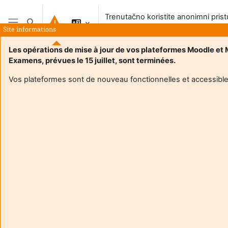
Preskoči na sadržaj
Trenutačno koristite anonimni pris
Toggle search input
sustavu
Site informations
Bočni panel
Les opérations de mise à jour de vos plateformes Moodle et
Examens, prévues le 15 juillet, sont terminées.
Vos plateformes sont de nouveau fonctionnelles et accessible
Login required
Gosti ne mogu pristupiti korisničkim profilima. Prijavite se
s punim korisničkim računom da biste nastavili.
Odustani
Nastavi