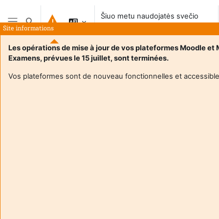
Pereiti į pagrindinį turinį
Šiuo metu naudojatės svečio
Perjungti paieškos įvestį
prieiga
Site informations
Šoninis skydelis
Les opérations de mise à jour de vos plateformes Moodle et
Examens, prévues le 15 juillet, sont terminées.
Vos plateformes sont de nouveau fonctionnelles et accessible
Login required
Svečiai negali pasiekti naudotojo profilio. Prisijunkite su
pilna naudotojo paskyra, kad tęsti.
Atšaukti
Tęsti