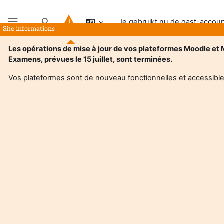
Ga naar hoofdinhoud
Je gebruikt nu de gast-accou
Schakel zoek invoer
Site informations
Zijpaneel
Les opérations de mise à jour de vos plateformes Moodle et
Examens, prévues le 15 juillet, sont terminées.
Vos plateformes sont de nouveau fonctionnelles et accessible
Login required
Gasten hebben geen toegang tot gebruikersprofielen.
Log in met een volwaardige gebruikersaccount om
verder te gaan.
Annuleer
Ga door