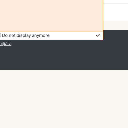
Do not display anymore
bejelentkezve (
Belépés
)
iljára