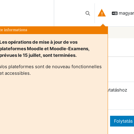
magyar 
Keresési bemeneti adat
te informations
Les opérations de mise à jour de vos
plateformes Moodle et Moodle-Examens,
prévues le 15 juillet, sont terminées.
Vos plateformes sont de nouveau fonctionnelles
Login required
et accessibles.
endégek nem érik el a felhasználói profilokat. A folytatáshoz
elentkezzen be teljes felhasználói fiókadatokkal.
Mégse
Folytatás