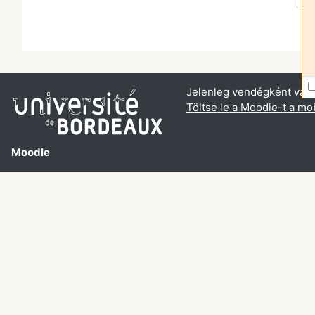
Jelenleg vendégként van 
Töltse le a Moodle-t a mob
Moodle