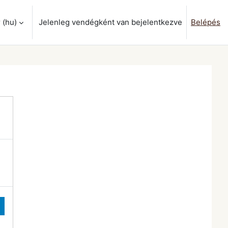
‎(hu)‎
Jelenleg vendégként van bejelentkezve
Belépés
ok váltása