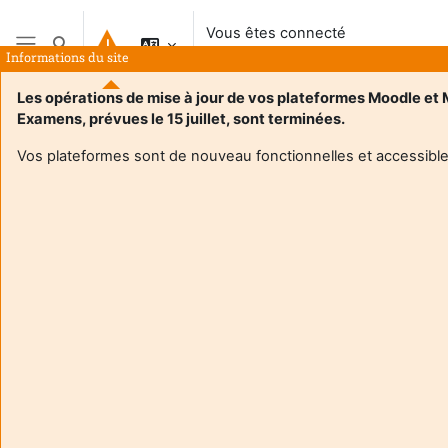
Passer au contenu principal
Vous êtes connecté
Activer/désactiver la saisie de recherche
anonymement
Informations du site
Panneau latéral
Les opérations de mise à jour de vos plateformes Moodle et
Examens, prévues le 15 juillet, sont terminées.
Vos plateformes sont de nouveau fonctionnelles et accessible
Login required
Les utilisateurs anonymes ne peuvent pas consulter les
profils utilisateurs. Veuillez vous connecter avec un
compte utilisateur pour continuer.
Annuler
Continuer