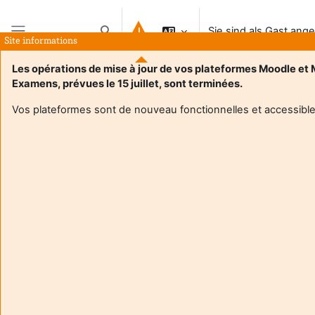
Zum Hauptinhalt
Sie sind als Gast ang
Sucheingabe umschalten
Site informations
Website-Übersicht
Les opérations de mise à jour de vos plateformes Moodle et
Examens, prévues le 15 juillet, sont terminées.
Vos plateformes sont de nouveau fonctionnelles et accessible
Login required
Gäste dürfen nicht auf die Nutzerprofile zugreifen.
Loggen Sie sich mit Ihren persönlichen Zugangsdaten
ein.
Abbrechen
Weiter