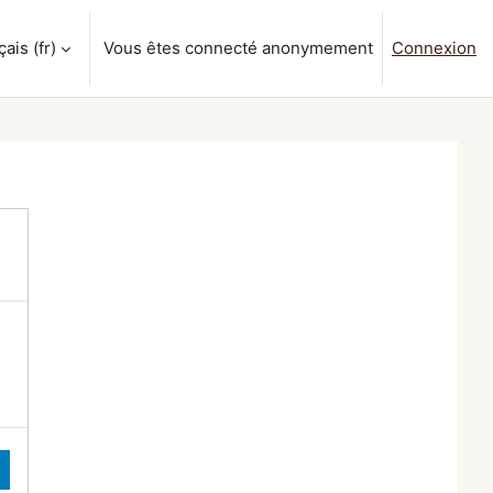
is ‎(fr)‎
Vous êtes connecté anonymement
Connexion
a saisie de recherche