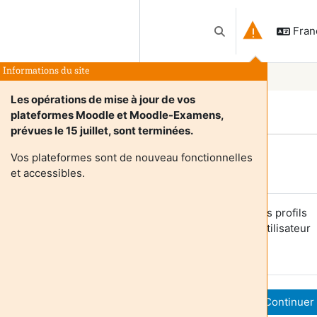
França
Activer/désactiver l
Informations du site
Les opérations de mise à jour de vos
plateformes Moodle et Moodle-Examens,
prévues le 15 juillet, sont terminées.
Vos plateformes sont de nouveau fonctionnelles
Login required
et accessibles.
es utilisateurs anonymes ne peuvent pas consulter les profils
tilisateurs. Veuillez vous connecter avec un compte utilisateur
our continuer.
Annuler
Continuer