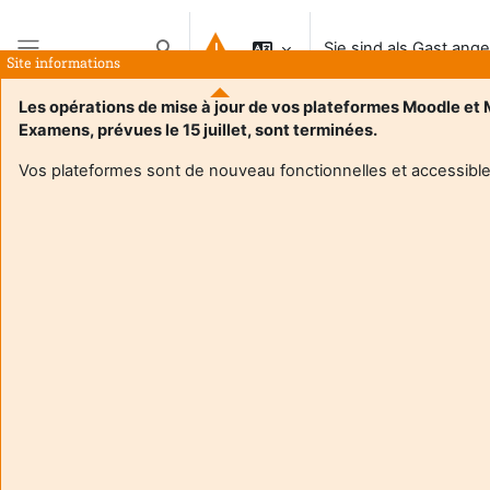
Zum Hauptinhalt
Sie sind als Gast ang
Sucheingabe umschalten
Site informations
Website-Übersicht
Les opérations de mise à jour de vos plateformes Moodle et
Examens, prévues le 15 juillet, sont terminées.
Vos plateformes sont de nouveau fonctionnelles et accessible
Login required
Gäste dürfen nicht auf die Nutzerprofile zugreifen.
Loggen Sie sich mit Ihren persönlichen Zugangsdaten
ein.
Abbrechen
Weiter