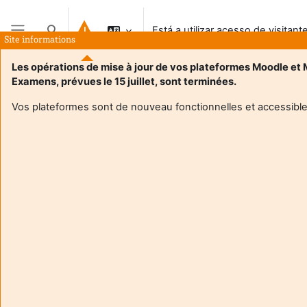
Ir para o conteúdo principal
Está a utilizar acesso de visitant
Alternar a entrada da pesquisa
Site informations
Painel lateral
Les opérations de mise à jour de vos plateformes Moodle et
Examens, prévues le 15 juillet, sont terminées.
Vos plateformes sont de nouveau fonctionnelles et accessible
Login required
Os visitantes não podem aceder aos perfis de utilizador.
Autentique-se com uma conta de utilizador para
continuar.
Cancelar
Continuar