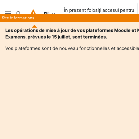
Salt la conţinutul principal
În prezent folosiți accesul pentru
Afișați căutarea
vizitatori
Site informations
Panou lateral
Les opérations de mise à jour de vos plateformes Moodle et
Examens, prévues le 15 juillet, sont terminées.
Vos plateformes sont de nouveau fonctionnelles et accessible
Login required
Invitații nu pot accesa profilurile de utilizator. Conectați-vă
cu un cont de utilizator complet, pentru a continua.
Anulare
Continuă