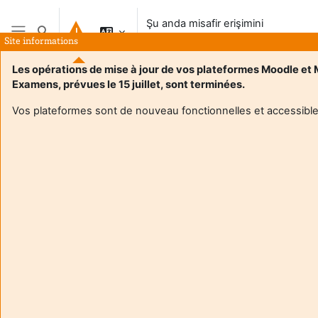
Ana içeriğe git
Şu anda misafir erişimini
Arama girişini değiştir
kullanıyorsunuz
Site informations
Yan panel
Les opérations de mise à jour de vos plateformes Moodle et
Examens, prévues le 15 juillet, sont terminées.
Vos plateformes sont de nouveau fonctionnelles et accessible
Login required
Misafirler kullanıcı profillerine erişemez. Devam etmek için
tam kullanıcı hesabı ile giriş yapın.
İptal
Devam