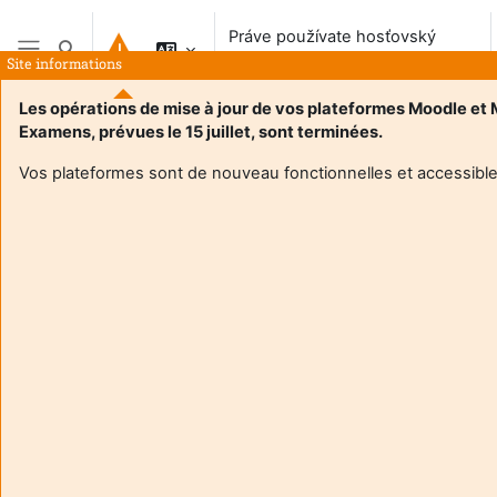
Preskočiť na hlavný obsah
Práve používate hosťovský
Prepnúť vyhľadávanie
prístup
Site informations
Bočný panel
Les opérations de mise à jour de vos plateformes Moodle et
Examens, prévues le 15 juillet, sont terminées.
Vos plateformes sont de nouveau fonctionnelles et accessible
Login required
Hostia nemajú prístup do používateľských profilov.
Prihláste sa používateľským účtom a pokračujte.
Zrušiť
Pokračovať