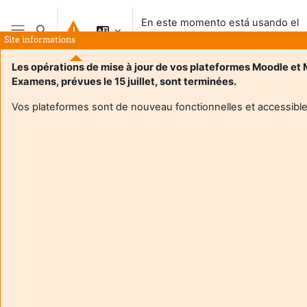
Salta al contenido principal
En este momento está usando el
Selector de búsqueda de entrada
acceso para invitados
Site informations
Panel lateral
Les opérations de mise à jour de vos plateformes Moodle et
Examens, prévues le 15 juillet, sont terminées.
Vos plateformes sont de nouveau fonctionnelles et accessible
Login required
Los invitados no pueden acceder a los perfiles de los
usuarios. Acceda al sistema con un usuario para
continuar.
Cancelar
Continuar