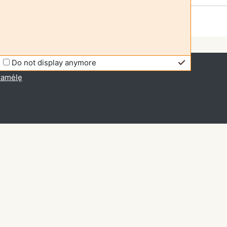
Do not display anymore
io prieiga (
Prisijungti
)
gramėlę