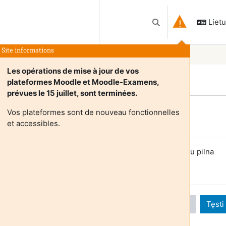
Lietuv
Perjungti paieškos įv
Site informations
Les opérations de mise à jour de vos
plateformes Moodle et Moodle-Examens,
prévues le 15 juillet, sont terminées.
Vos plateformes sont de nouveau fonctionnelles
Login required
et accessibles.
večiai negali pasiekti naudotojo profilio. Prisijunkite su pilna
audotojo paskyra, kad tęsti.
Atšaukti
Tęsti