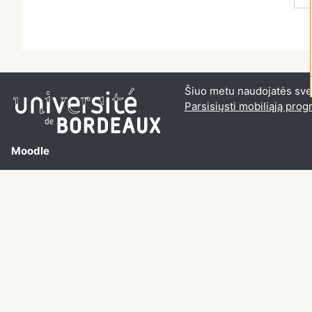
Šiuo metu naudojatės sveč
Parsisiųsti mobiliąją pro
Moodle