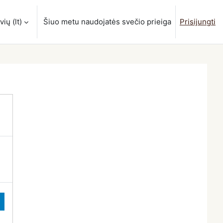
ių ‎(lt)‎
Šiuo metu naudojatės svečio prieiga
Prisijungti
estį