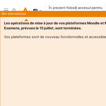
Salt la conţinutul principal
În prezent folosiți accesul pentru
Afișați căutarea
vizitatori
Site informations
Panou lateral
Les opérations de mise à jour de vos plateformes Moodle et
Examens, prévues le 15 juillet, sont terminées.
Vos plateformes sont de nouveau fonctionnelles et accessible
Login required
Invitații nu pot accesa profilurile de utilizator. Conectați-vă
cu un cont de utilizator complet, pentru a continua.
Anulare
Continuă