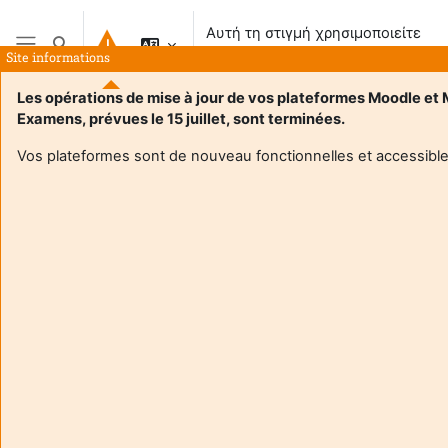
Μετάβαση στο κεντρικό περιεχόμενο
Αυτή τη στιγμή χρησιμοποιείτε
Εναλλαγή εισόδου αναζήτησης
πρόσβαση επισκέπτη
Site informations
Πλευρικός πίνακας
Les opérations de mise à jour de vos plateformes Moodle et
Examens, prévues le 15 juillet, sont terminées.
Vos plateformes sont de nouveau fonctionnelles et accessible
Login required
Οι επισκέπτες δεν έχουν πρόσβαση στα προφίλ
χρηστών. Συνδεθείτε με έναν πλήρη λογαριασμό για να
συνεχίσετε.
Άκυρο
Συνέχεια