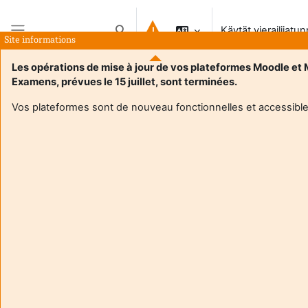
Siirry pääsisältöön
Käytät vierailijatu
Vaihda hakusyöttöä
Site informations
Sivupaneeli
Les opérations de mise à jour de vos plateformes Moodle et
Examens, prévues le 15 juillet, sont terminées.
Vos plateformes sont de nouveau fonctionnelles et accessible
Login required
Guests cannot access user profiles. Log in with a full
user account to continue.
Peruuta
Jatka