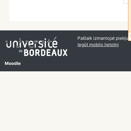
Pašlaik izmantojat piekļuvi
Iegūt mobilo lietotni
Moodle