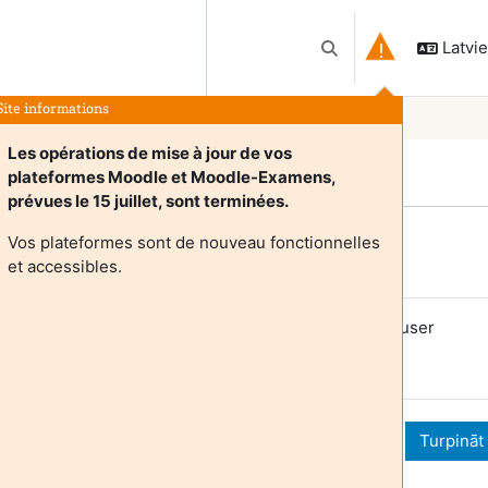
Latvieš
Pārslēgt meklēšanas 
Site informations
Les opérations de mise à jour de vos
plateformes Moodle et Moodle-Examens,
prévues le 15 juillet, sont terminées.
Vos plateformes sont de nouveau fonctionnelles
Login required
et accessibles.
uests cannot access user profiles. Log in with a full user
ccount to continue.
Atcelt
Turpināt