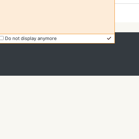
Do not display anymore
 kā viesis (
Pieslēgties
)